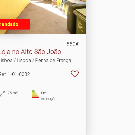
rendado
550€
Loja no Alto São João
Lisboa / Lisboa / Penha de França
Ref
: 1-01-0082
2
75
m
Em
execução