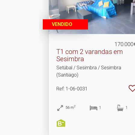
VENDIDO
170.000
T1 com 2 varandas em
Sesimbra
Setúbal / Sesimbra / Sesimbra
(Santiago)
Ref
: 1-06-0031
2
56
m
1
1