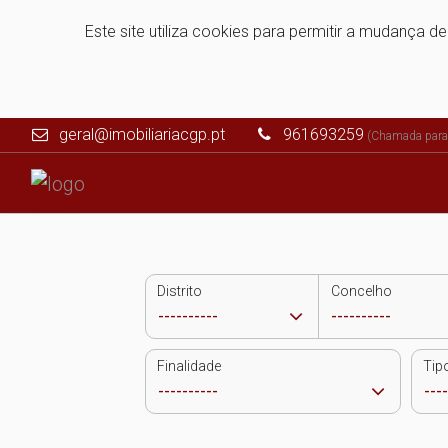
Este site utiliza cookies para permitir a mudança d
geral@imobiliariacgp.pt
961693259
(Chamada para 
Distrito
Concelho
Finalidade
Tip