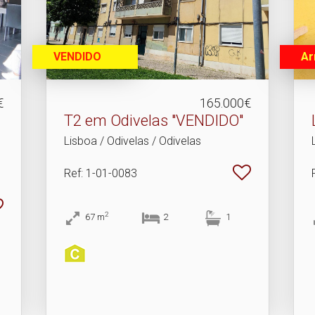
VENDIDO
Ar
€
165.000€
T2 em Odivelas "VENDIDO"
Lisboa / Odivelas / Odivelas
Ref
: 1-01-0083
2
67
m
2
1