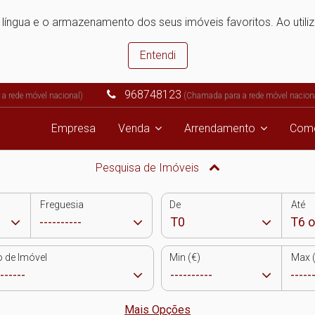
e língua e o armazenamento dos seus imóveis favoritos. Ao utili
Entendi
968748123
a rede móvel nacional)
(Chamada para a rede móvel nacion
Empresa
Venda
Arrendamento
Come
Pesquisa de Imóveis
Freguesia
De
Até
o de Imóvel
Min (€)
Max (
Mais Opções