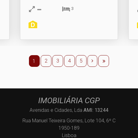
3
2
3
4
5
1
IMOBILIÁRIA CGP
Avenidas e Cidades, Lda
AMI: 13244
Rua Manuel Teixeira Gomes, Lote 104, 6º C
1950-189
Lisboa