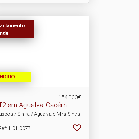
artamento
nda
NDIDO
154.000€
T2 em Agualva-Cacém
Lisboa / Sintra / Agualva e Mira-Sintra
Ref
: 1-01-0077