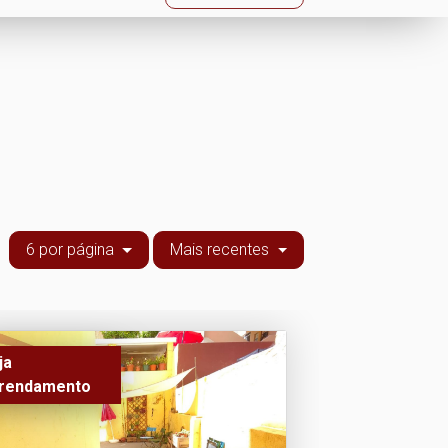
6 por página
Mais recentes
ja
rendamento