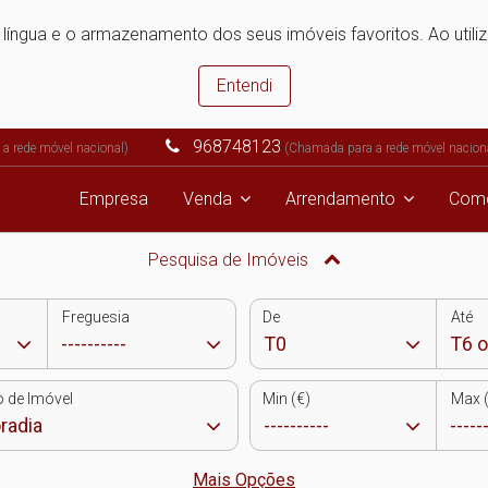
e língua e o armazenamento dos seus imóveis favoritos. Ao utili
Entendi
968748123
a rede móvel nacional)
(Chamada para a rede móvel nacion
Empresa
Venda
Arrendamento
Come
Pesquisa de Imóveis
Freguesia
De
Até
o de Imóvel
Min (€)
Max (
Mais Opções