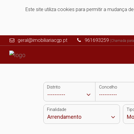
Este site utiliza cookies para permitir a mudança d
geral@imobiliariacgp.pt
961693259
(Chamada para 
Distrito
Concelho
Finalidade
Tip