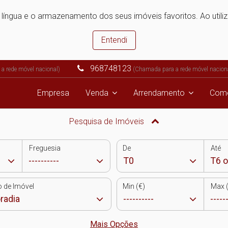
e língua e o armazenamento dos seus imóveis favoritos. Ao utili
Entendi
968748123
a rede móvel nacional)
(Chamada para a rede móvel nacion
Empresa
Venda
Arrendamento
Come
Pesquisa de Imóveis
Freguesia
De
Até
o de Imóvel
Min (€)
Max (
Mais Opções