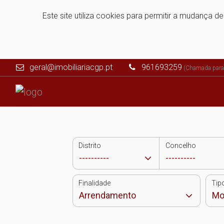
Este site utiliza cookies para permitir a mudança d
geral@imobiliariacgp.pt
961693259
(Chamada para 
Distrito
Concelho
Finalidade
Tip