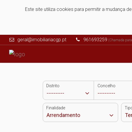
Este site utiliza cookies para permitir a mudança d
geral@imobiliariacgp.pt
961693259
(Chamada para 
Distrito
Concelho
Finalidade
Tip