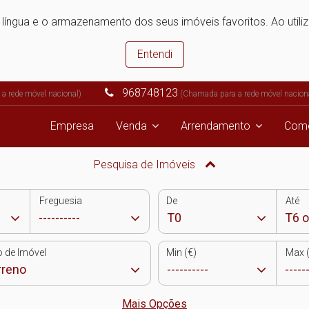
e língua e o armazenamento dos seus imóveis favoritos. Ao utili
Entendi
968748123
a rede móvel nacional)
(Chamada para a rede móvel nacion
Empresa
Venda
Arrendamento
Come
Pesquisa de Imóveis
Freguesia
De
Até
o de Imóvel
Min (€)
Max (
Mais Opções