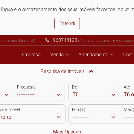
e língua e o armazenamento dos seus imóveis favoritos. Ao utili
Entendi
968748123
a rede móvel nacional)
(Chamada para a rede móvel nacion
Empresa
Venda
Arrendamento
Come
Pesquisa de Imóveis
Freguesia
De
Até
o de Imóvel
Min (€)
Max (
Mais Opções