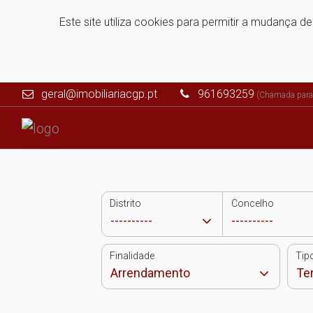
Este site utiliza cookies para permitir a mudança d
geral@imobiliariacgp.pt
961693259
(Chamada para 
Distrito
Concelho
Finalidade
Tip